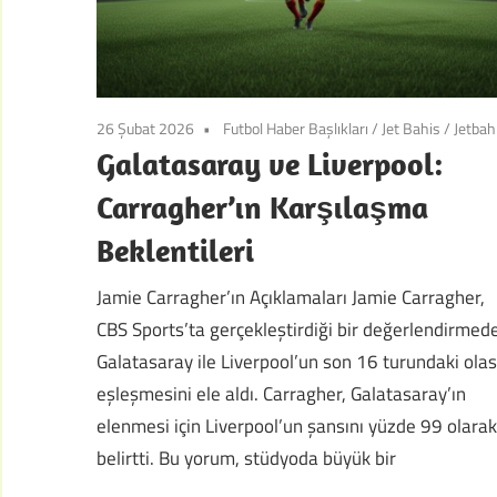
26 Şubat 2026
Futbol Haber Başlıkları
/
Jet Bahis
/
Jetbah
Galatasaray ve Liverpool:
Carragher’ın Karşılaşma
Beklentileri
Jamie Carragher’ın Açıklamaları Jamie Carragher,
CBS Sports’ta gerçekleştirdiği bir değerlendirmede
Galatasaray ile Liverpool’un son 16 turundaki olas
eşleşmesini ele aldı. Carragher, Galatasaray’ın
elenmesi için Liverpool’un şansını yüzde 99 olarak
belirtti. Bu yorum, stüdyoda büyük bir