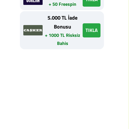
+ 50 Freespin
5.000 TL İade
Bonusu
TIKLA
+ 1000 TL Risksiz
Bahis