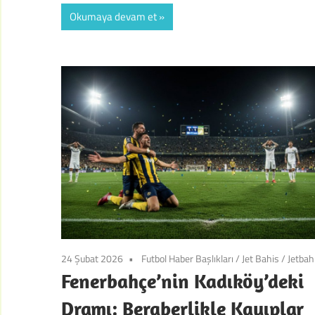
Okumaya devam et
24 Şubat 2026
Futbol Haber Başlıkları
/
Jet Bahis
/
Jetbah
Fenerbahçe’nin Kadıköy’deki
Dramı: Beraberlikle Kayıplar