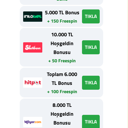
5.000 TL Bonus
TIKLA
+ 150 Freespin
10.000 TL
Hoşgeldin
TIKLA
Bonusu
+ 50 Freespin
Toplam 6.000
TIKLA
TL Bonus
+ 100 Freespin
8.000 TL
Hoşgeldin
TIKLA
Bonusu