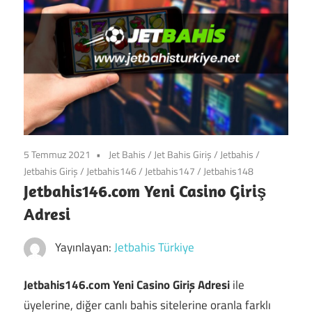
|
Casino
Bilgi
5 Temmuz 2021
Jet Bahis
/
Jet Bahis Giriş
/
Jetbahis
/
Jetbahis Giriş
/
Jetbahis146
/
Jetbahis147
/
Jetbahis148
Jetbahis146.com Yeni Casino Giriş
Adresi
Yayınlayan:
Jetbahis Türkiye
Jetbahis146.com Yeni Casino Giriş Adresi
ile
üyelerine, diğer canlı bahis sitelerine oranla farklı