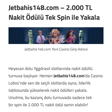
Jetbahis148.com – 2.000 TL
Nakit Ödülü Tek Spin ile Yakala
Jetbahis146.com Yeni Casino Giriş Adresi
Heyecan dolu Yggdrasil slotlarında nakit ödüllü
turnuva başlıyor. Hemen
Jetbahis148.com
‘da Casino
Lobisi’nde sen de seçili slotlarda oyna, liderlik
tablosunda yükselerek nakit ödülleri yakala.
Unutma, bu kazanç dolu turnuvada sadece tek
bir spin ile 2.000 TL nakit ödül senin olabilir!