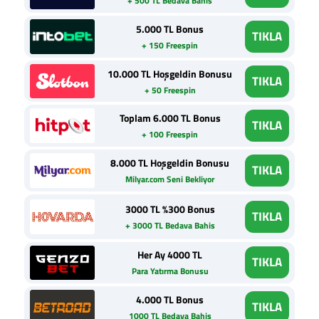
+ 500 TL Bedava Bahis
5.000 TL Bonus
TIKLA
+ 150 Freespin
10.000 TL Hoşgeldin Bonusu
TIKLA
+ 50 Freespin
Toplam 6.000 TL Bonus
TIKLA
+ 100 Freespin
8.000 TL Hoşgeldin Bonusu
TIKLA
Milyar.com Seni Bekliyor
3000 TL %300 Bonus
TIKLA
+ 3000 TL Bedava Bahis
Her Ay 4000 TL
TIKLA
Para Yatırma Bonusu
4.000 TL Bonus
TIKLA
1000 TL Bedava Bahis