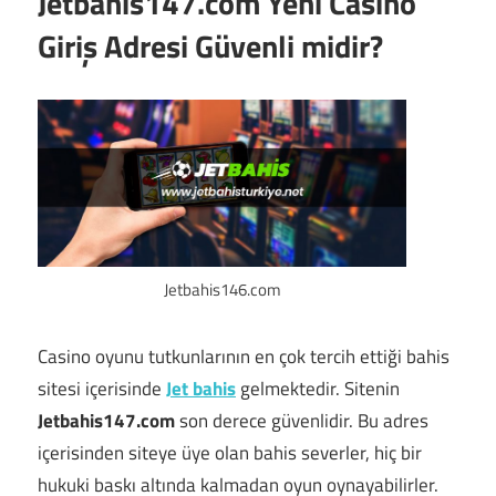
Jetbahis147.com Yeni Casino
Giriş Adresi Güvenli midir?
Jetbahis146.com
Casino oyunu tutkunlarının en çok tercih ettiği bahis
sitesi içerisinde
Jet bahis
gelmektedir. Sitenin
Jetbahis147.com
son derece güvenlidir. Bu adres
içerisinden siteye üye olan bahis severler, hiç bir
hukuki baskı altında kalmadan oyun oynayabilirler.