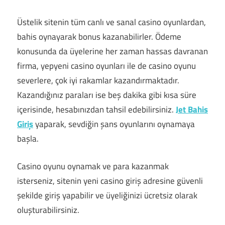
Üstelik sitenin tüm canlı ve sanal casino oyunlardan,
bahis oynayarak bonus kazanabilirler. Ödeme
konusunda da üyelerine her zaman hassas davranan
firma, yepyeni casino oyunları ile de casino oyunu
severlere, çok iyi rakamlar kazandırmaktadır.
Kazandığınız paraları ise beş dakika gibi kısa süre
içerisinde, hesabınızdan tahsil edebilirsiniz.
Jet Bahis
Giriş
yaparak, sevdiğin şans oyunlarını oynamaya
başla.
Casino oyunu oynamak ve para kazanmak
isterseniz, sitenin yeni casino giriş adresine güvenli
şekilde giriş yapabilir ve üyeliğinizi ücretsiz olarak
oluşturabilirsiniz.