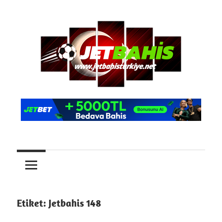
İçeriğe
atla
Jetbahis
Jetbahis
Giriş
|
Türkiye
Jetbahis
Jetbahis
Mobile
|
Giriş
Kayıt
|
Etiket:
Jetbahis 148
Üyelik