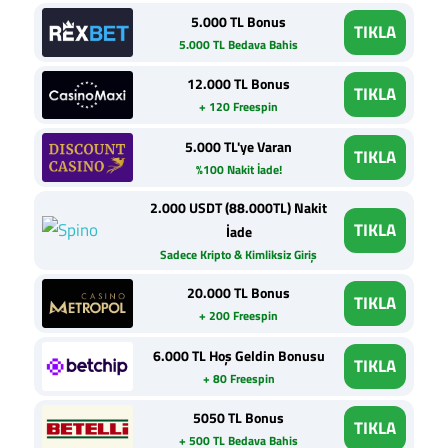
5.000 TL Bonus
TIKLA
5.000 TL Bedava Bahis
12.000 TL Bonus
TIKLA
+ 120 Freespin
5.000 TL'ye Varan
TIKLA
%100 Nakit İade!
2.000 USDT (88.000TL) Nakit
TIKLA
İade
Sadece Kripto & Kimliksiz Giriş
20.000 TL Bonus
TIKLA
+ 200 Freespin
6.000 TL Hoş Geldin Bonusu
TIKLA
+ 80 Freespin
5050 TL Bonus
TIKLA
+ 500 TL Bedava Bahis