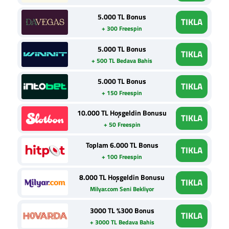
5.000 TL Bonus
TIKLA
+ 300 Freespin
5.000 TL Bonus
TIKLA
+ 500 TL Bedava Bahis
5.000 TL Bonus
TIKLA
+ 150 Freespin
10.000 TL Hoşgeldin Bonusu
TIKLA
+ 50 Freespin
Toplam 6.000 TL Bonus
TIKLA
+ 100 Freespin
8.000 TL Hoşgeldin Bonusu
TIKLA
Milyar.com Seni Bekliyor
3000 TL %300 Bonus
TIKLA
+ 3000 TL Bedava Bahis