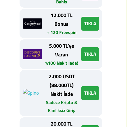
Bahis
12.000 TL
TIKLA
Bonus
+ 120 Freespin
5.000 TL'ye
TIKLA
Varan
%100 Nakit İade!
2.000 USDT
(88.000TL)
TIKLA
Nakit İade
Sadece Kripto &
Kimliksiz Giriş
20.000 TL