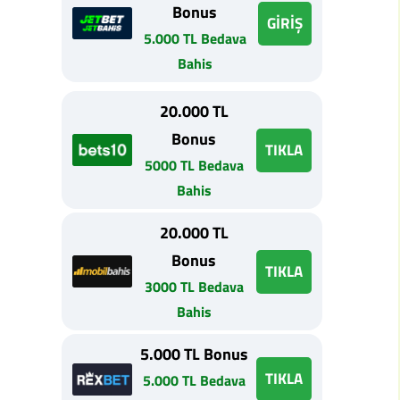
Bonus
GİRİŞ
5.000 TL Bedava
Bahis
20.000 TL
Bonus
TIKLA
5000 TL Bedava
Bahis
20.000 TL
Bonus
TIKLA
3000 TL Bedava
Bahis
5.000 TL Bonus
TIKLA
5.000 TL Bedava