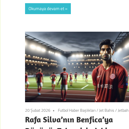
Okumaya devam et
20 Şubat 2026
Futbol Haber Başlıkları
/
Jet Bahis
/
Jetbah
Rafa Silva’nın Benfica’ya