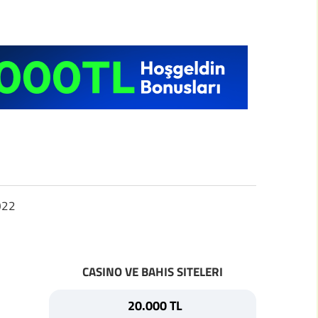
2022
CASINO VE BAHIS SITELERI
20.000 TL