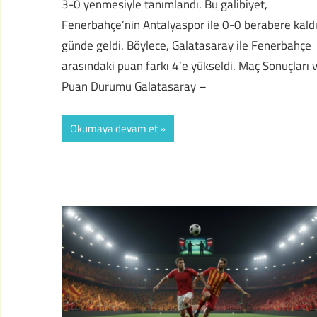
3-0 yenmesiyle tanımlandı. Bu galibiyet,
Fenerbahçe’nin Antalyaspor ile 0-0 berabere kaldı
günde geldi. Böylece, Galatasaray ile Fenerbahçe
arasındaki puan farkı 4’e yükseldi. Maç Sonuçları 
Puan Durumu Galatasaray –
Okumaya devam et