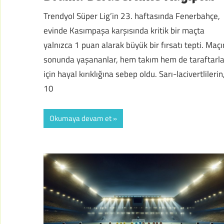
Trendyol Süper Lig’in 23. haftasında Fenerbahçe,
evinde Kasımpaşa karşısında kritik bir maçta
yalnızca 1 puan alarak büyük bir fırsatı tepti. Maçı
sonunda yaşananlar, hem takım hem de taraftarla
için hayal kırıklığına sebep oldu. Sarı-lacivertlilerin
10
Okumaya devam et