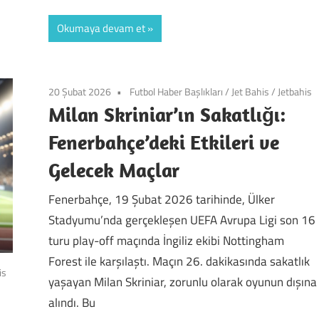
Okumaya devam et
20 Şubat 2026
Futbol Haber Başlıkları
/
Jet Bahis
/
Jetbahis
Milan Skriniar’ın Sakatlığı:
Fenerbahçe’deki Etkileri ve
Gelecek Maçlar
Fenerbahçe, 19 Şubat 2026 tarihinde, Ülker
Stadyumu’nda gerçekleşen UEFA Avrupa Ligi son 16
turu play-off maçında İngiliz ekibi Nottingham
Forest ile karşılaştı. Maçın 26. dakikasında sakatlık
is
yaşayan Milan Skriniar, zorunlu olarak oyunun dışına
alındı. Bu