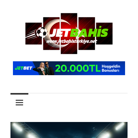
İçeriğe
atla
Jetbahis
Jetbahis
Giriş
|
Türkiye
Jetbahis
Jetbahis
Mobile
|
Giriş
Kayıt
|
Üyelik