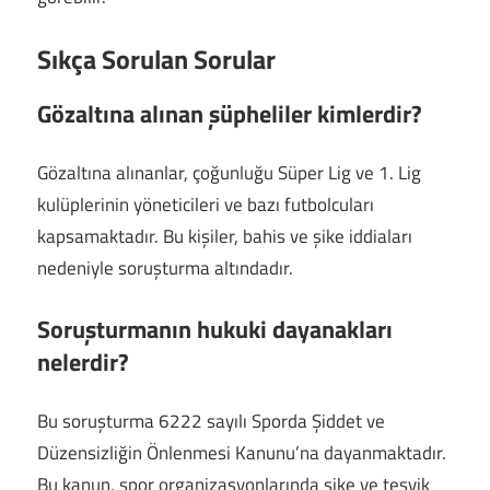
Sıkça Sorulan Sorular
Gözaltına alınan şüpheliler kimlerdir?
Gözaltına alınanlar, çoğunluğu Süper Lig ve 1. Lig
kulüplerinin yöneticileri ve bazı futbolcuları
kapsamaktadır. Bu kişiler, bahis ve şike iddiaları
nedeniyle soruşturma altındadır.
Soruşturmanın hukuki dayanakları
nelerdir?
Bu soruşturma 6222 sayılı Sporda Şiddet ve
Düzensizliğin Önlenmesi Kanunu’na dayanmaktadır.
Bu kanun, spor organizasyonlarında şike ve teşvik