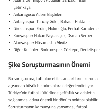
Adana Demirspor: Abdullah Sancak, İhsan
Çetinkaya
Ankaragücü: Adem Başbilen
Antalyaspor: Tuncay Gülel, Bahadır Haktanır
Giresunspor: Erdinç Hıdımoğlu, Ferhat Karademir
Konyaspor: Hakan Faydasıçok, Osman Serper
Alanyaspor: Hüsamettin Akyüz
Diğer Kulüpler: Bodrumspor, Göztepe, Denizlispor
Şike Soruşturmasının Önemi
Bu soruşturma, futbolun etik standartlarını koruma
açısından büyük bir adım olarak değerlendiriliyor.
Türkiye’nin futbol kültüründe şeffaflık ve adaletin
sağlanması adına önemli bir dönüm noktası olabilir.
Soruşturmanın kamuoyuna yansıması, futbol